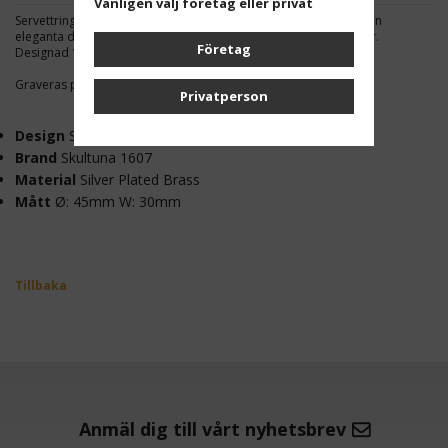
Vänligen välj företag eller privat
Servettringarna är en klassiker från Skultuna och perfekta för den
eleganta dukningen. Stämplad logotyp, kommer i set om ett par.
Företag
Designad 1988.
Graveras på utsidan och gravyr ingår.
Privatperson
Design
Skultuna 1607
Brand
Skultuna 1607
Material
Silver Plated Brass
Mått
Ø: 45mm W: 30mm
Tillbaka
Anmäl dig till vårt nyhetsbrev