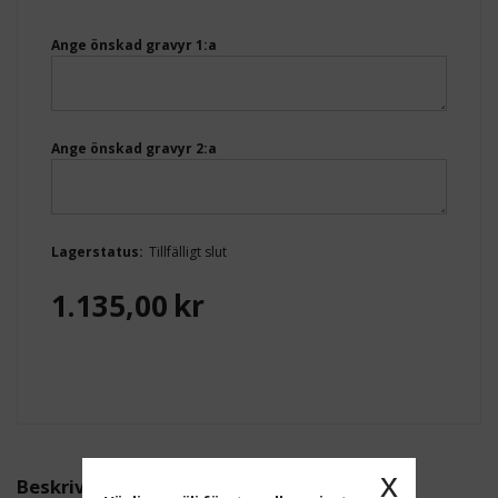
Ange önskad gravyr 1:a
Ange önskad gravyr 2:a
Lagerstatus:
Tillfälligt slut
1.135,00
kr
x
Beskrivning