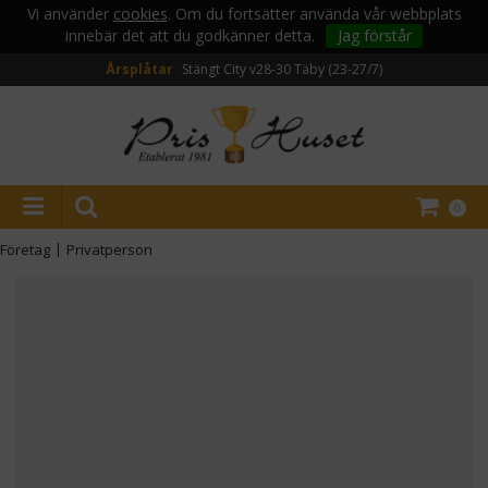
Vi använder
cookies
. Om du fortsätter använda vår webbplats
innebär det att du godkänner detta.
Jag förstår
Årsplåtar
Stängt City v28-30
Täby (23-27/7)
0
Företag
|
Privatperson