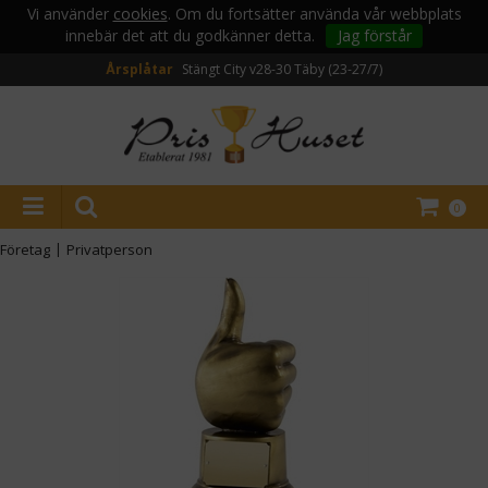
Vi använder
cookies
. Om du fortsätter använda vår webbplats
innebär det att du godkänner detta.
Jag förstår
Årsplåtar
Stängt City v28-30
Täby (23-27/7)
0
Företag
|
Privatperson