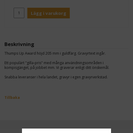
Lägg i varukorg
Beskrivning
Thumps Up Award höjd 205 mm i guldfärg. Gravyrtext ingår.
Ett populärt "gilla-pris" med många användningsområden i
kompisgänget, på jobbet mm. Vi graverar enligt ditt önskemål.
Snabba leveranser i hela landet, gravyr i egen gravyrverkstad.
Tillbaka