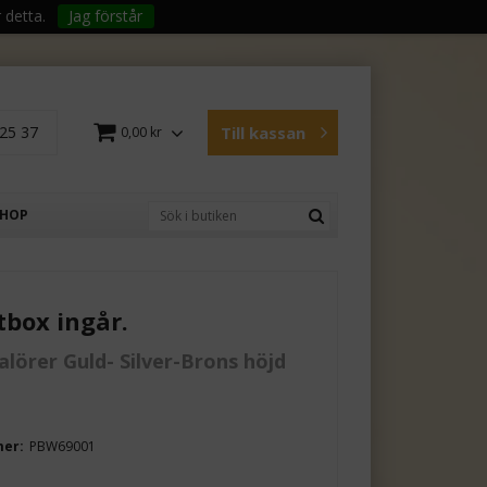
 detta.
Jag förstår
25 37
Till kassan
0,00 kr
SHOP
tbox ingår.
valörer Guld- Silver-Brons höjd
mer:
PBW69001