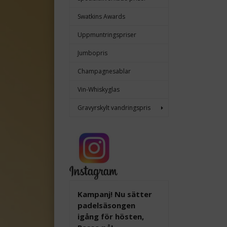
Swatkins Awards
Uppmuntringspriser
Jumbopris
Champagnesablar
Vin-Whiskyglas
Gravyrskylt vandringspris
Kampanj! Nu sätter
padelsäsongen
igång för hösten,