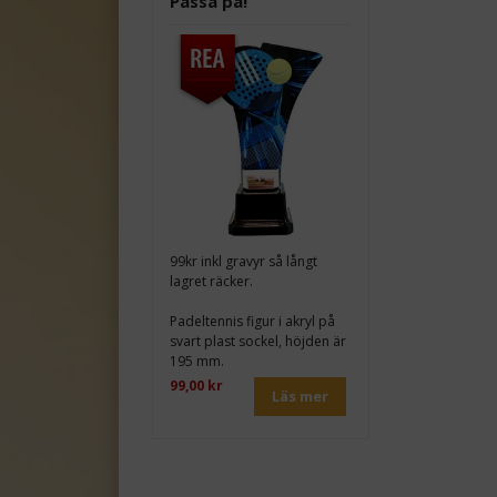
Passa på!
99kr inkl gravyr så långt
lagret räcker.
Padeltennis figur i akryl på
svart plast sockel, höjden är
195 mm.
99,00 kr
Läs mer