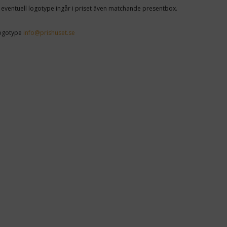
 eventuell logotype ingår i priset även matchande presentbox.
logotype
info@prishuset.se