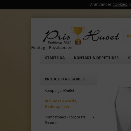
Vi använder
cookies
.
Å
Företag
|
Privatperson
STARTSIDA
KONTAKT & ÖPPETTIDER
G
PRODUKTKATEGORIER
Kampanjer/Outlet
Business Awards,
Hederspriser
Tombstones - corporate
finance