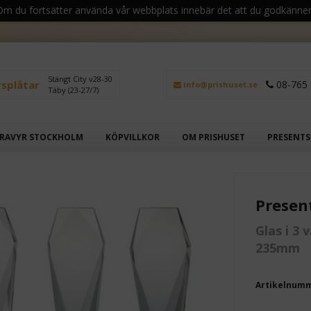
 Om du fortsätter använda vår webbplats innebär det att du godkänner
Stängt City v28-30
rsplåtar
08-765 
info@prishuset.se
Täby (23-27/7)
RAVYR STOCKHOLM
KÖPVILLKOR
OM PRISHUSET
PRESENT
Presen
Glas i 3 
235mm
Artikelnum