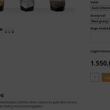
Valör
Gravyrval
Ange önskad
Lagerstatus
1.550,
Lä
ng
 med höjden 235mm, finns i valörerna guld-silver-brons.
l en tävling med placeringsplats.