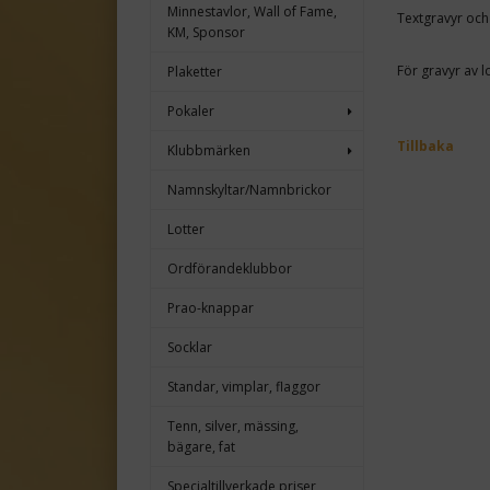
Minnestavlor, Wall of Fame,
Textgravyr och
KM, Sponsor
För gravyr av 
Plaketter
Pokaler
Tillbaka
Klubbmärken
Namnskyltar/Namnbrickor
Lotter
Ordförandeklubbor
Prao-knappar
Socklar
Standar, vimplar, flaggor
Tenn, silver, mässing,
bägare, fat
Specialtillverkade priser