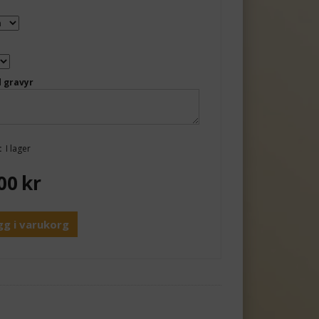
 gravyr
:
I lager
00
kr
gg i varukorg