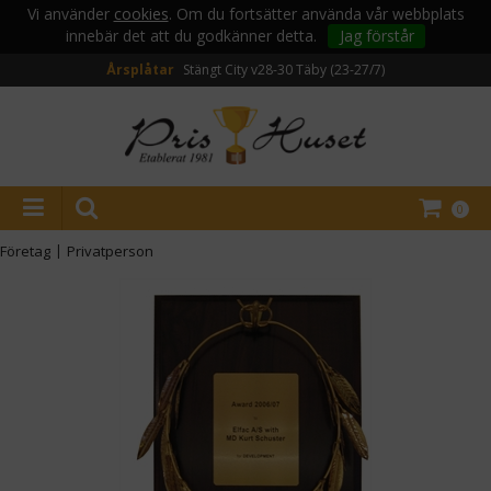
Vi använder
cookies
. Om du fortsätter använda vår webbplats
innebär det att du godkänner detta.
Jag förstår
Årsplåtar
Stängt City v28-30
Täby (23-27/7)
0
Företag
|
Privatperson