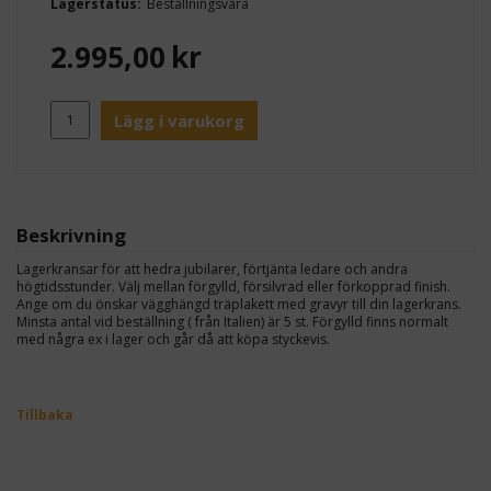
Lagerstatus:
Beställningsvara
2.995,00
kr
Lägg i varukorg
Beskrivning
Lagerkransar för att hedra jubilarer, förtjänta ledare och andra
högtidsstunder. Välj mellan förgylld, försilvrad eller förkopprad finish.
Ange om du önskar vägghängd träplakett med gravyr till din lagerkrans.
Minsta antal vid beställning ( från Italien) är 5 st. Förgylld finns normalt
med några ex i lager och går då att köpa styckevis.
Tillbaka