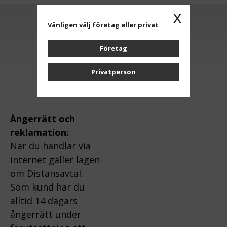
x
Vänligen välj företag eller privat
Anmäl dig till vårt nyhetsbrev
Företag
OK
Privatperson
Ångerrätt och
reklamation:
När du handlar via
internet gäller lagen
om Distansavtal.
Som kund har du
alltid 14 dagars
ångerrätt under