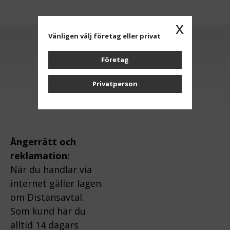
x
Vänligen välj företag eller privat
Anmäl dig till vårt nyhetsbrev
Företag
Privatperson
OK
Ångerrätt och
reklamation:
När du handlar via
internet gäller lagen
om Distansavtal.
Som kund har du
alltid 14 dagars