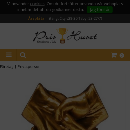
Vi använder
cookies
. Om du fortsätter använda vår webbplats
innebär det att du godkänner detta.
Jag förstår
Årsplåtar
Stängt City v28-30
Täby (23-27/7)
0
Företag
|
Privatperson