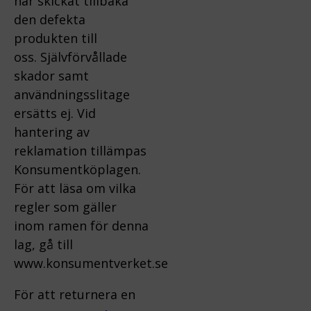
har skickat tillbaka
den defekta
produkten till
oss.
Självförvållade
skador samt
användningsslitage
ersätts ej.
Vid
hantering av
reklamation tillämpas
Konsumentköplagen.
För att läsa om vilka
regler som gäller
inom ramen för denna
lag, gå till
www.konsumentverket.s
e
För att returnera en