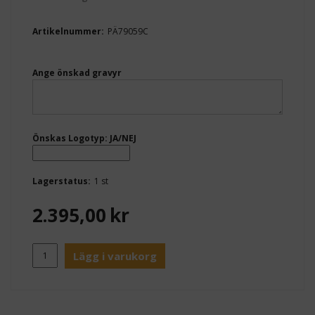
Artikelnummer:
PÄ79059C
Ange önskad gravyr
Önskas Logotyp: JA/NEJ
Lagerstatus:
1 st
2.395,00
kr
Lägg i varukorg