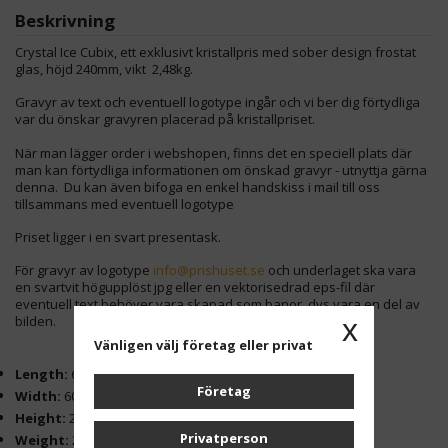
Beskrivning
Crystal Ice Cubix, ett exklusivt kristallpris med sober design frostat
glas, höjd 240mm, vikt 2,48kg.
Gravyr av text och eventuell logotype ingår och vi ber dig förtydliga
var du önskar gravyren placerad på kristallpriset.
När man lägger order i webshopen, finns det en speciell plats där
man kan förtydliga informationen om önskad gravyr - utnyttja gärna
denna. Du kan även bifoga en enkel handskiss i mail till oss
tillsammans med eventuell logotype
Priset ligger i en svart presentask.
För gravyr av logotype
info@prishuset.se
och underlaget ska vara
en svartvit högupplöst jpg eller en vektorisedrad eps-fil där
eventuell text behöver vara skapad som banor, dvs vara en del av
bilden.
x
Vänligen välj företag eller privat
Length:
60 mm
Företag
Width:
60 mm
Height:
240 mm
Privatperson
Weight:
2,48 kg