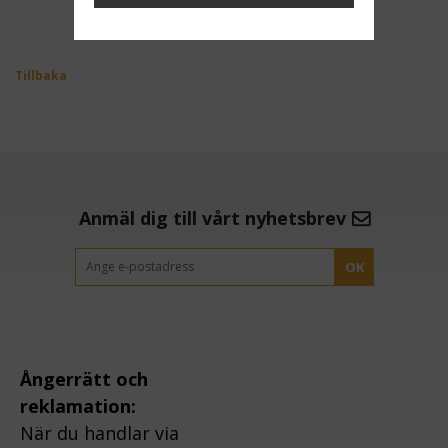
Tillbaka
Anmäl dig till vårt nyhetsbrev
OK
Ångerrätt och
reklamation:
När du handlar via