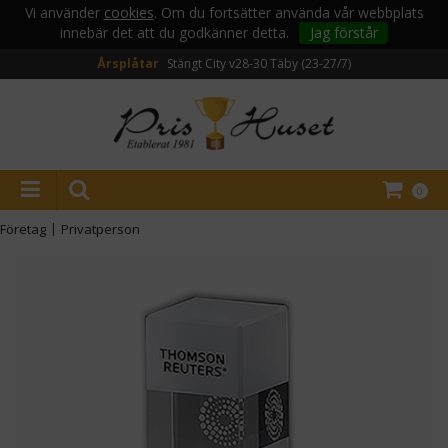
Vi använder
cookies
. Om du fortsätter använda vår webbplats
innebär det att du godkänner detta.
Jag förstår
Årsplåtar
Stängt City v28-30
Täby (23-27/7)
0
Företag
|
Privatperson