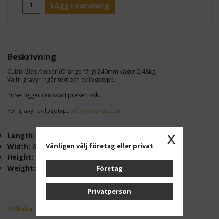
Lägg i varukorg
Beskrivning
Cubix Glas Amber (Orange färg) 240mm väger 2,48kg.
Valfri gravyr ingår text och ev logotype.
Priset ligger i en svart presentask.
För gravyr av logotype
info@prishuset.se
x
Length:
60 mm
Vänligen välj företag eller privat
Width:
60 mm
Height:
240 mm
Weight:
2,48 kg
Företag
Privatperson
Tillbaka