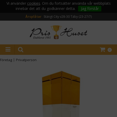
Vi använder
cookies
. Om du fortsätter använda vår webbplats
innebär det att du godkänner detta.
Jag förstår
Årsplåtar
Stängt City v28-30
Täby (23-27/7)
0
Företag
|
Privatperson