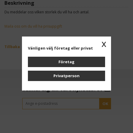
Beskrivning
Du meddelar oss vilken storlek du vill ha och antal.
Maila oss om du vill ha prisuppgift
x
Tillbaka
Vänligen välj företag eller privat
Företag
Privatperson
Anmäl dig till vårt nyhetsbrev
OK