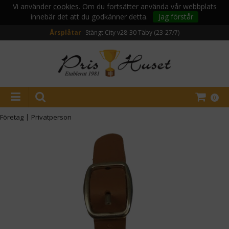
Vi använder
cookies
. Om du fortsätter använda vår webbplats
innebär det att du godkänner detta.
Jag förstår
Årsplåtar
Stängt City v28-30
Täby (23-27/7)
0
Företag
|
Privatperson