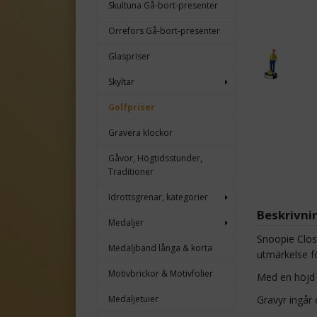
Skultuna Gå-bort-presenter
Orrefors Gå-bort-presenter
Glaspriser
Skyltar
Golfpriser
Gravera klockor
Gåvor, Högtidsstunder,
Traditioner
Idrottsgrenar, kategorier
Beskrivni
Medaljer
Snoopie Close
Medaljband långa & korta
utmärkelse f
Motivbrickor & Motivfolier
Med en höjd p
Medaljetuier
Gravyr ingår o