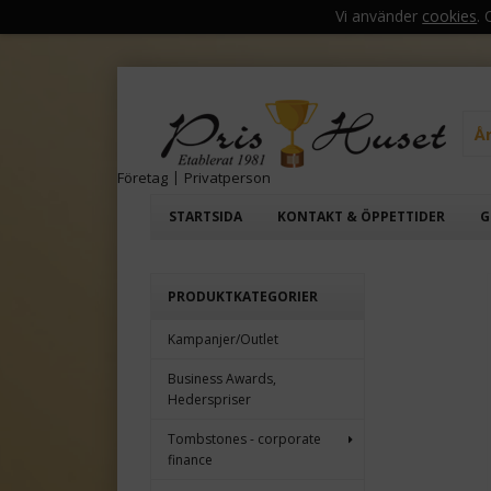
Vi använder
cookies
.
Å
Företag
|
Privatperson
STARTSIDA
KONTAKT & ÖPPETTIDER
G
PRODUKTKATEGORIER
Kampanjer/Outlet
Business Awards,
Hederspriser
Tombstones - corporate
finance