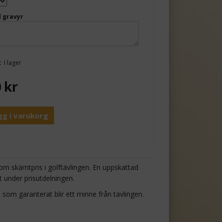
 gravyr
:
I lager
0
kr
gg i varukorg
som skämtpris i golftävlingen. En uppskattad
 under prisutdelningen.
som garanterat blir ett minne från tävlingen.