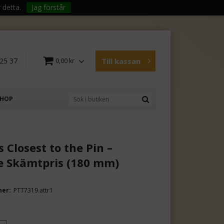
 detta.
Jag förstår
25 37
Till kassan
0,00 kr
SHOP
s Closest to the Pin –
e Skämtpris (180 mm)
mer:
PTT7319.attr1