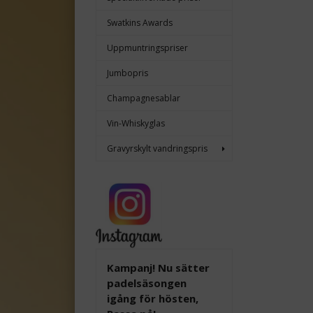
Swatkins Awards
Uppmuntringspriser
Jumbopris
Champagnesablar
Vin-Whiskyglas
Gravyrskylt vandringspris
Kampanj! Nu sätter
padelsäsongen
igång för hösten,