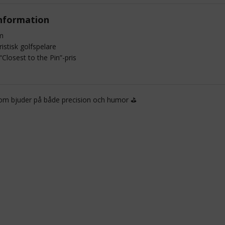
nformation
m
istisk golfspelare
Closest to the Pin”-pris
 som bjuder på både precision och humor ⛳