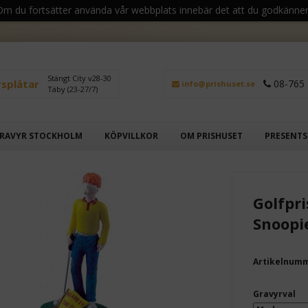
 Om du fortsätter använda vår webbplats innebär det att du godkänner
Stängt City v28-30
rsplåtar
08-765 
info@prishuset.se
Täby (23-27/7)
RAVYR STOCKHOLM
KÖPVILLKOR
OM PRISHUSET
PRESENT
Golfpri
Snoopi
Artikelnum
Gravyrval