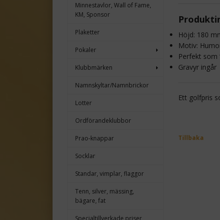
Minnestavlor, Wall of Fame,
KM, Sponsor
Produkti
Plaketter
Höjd: 180 m
Motiv: Humor
Pokaler
Perfekt som “
Gravyr ingår
Klubbmärken
Namnskyltar/Namnbrickor
Ett golfpris
Lotter
Ordförandeklubbor
Tillbaka
Prao-knappar
Socklar
Standar, vimplar, flaggor
Tenn, silver, mässing,
bägare, fat
Specialtillverkade priser