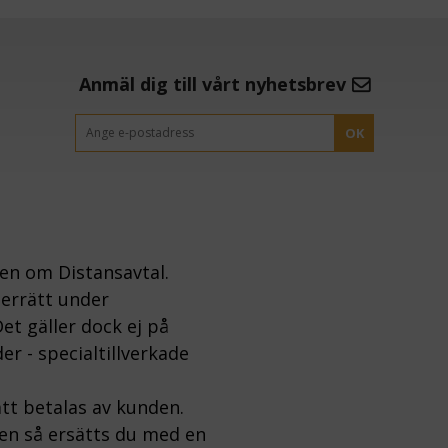
Anmäl dig till vårt nyhetsbrev
OK
gen om Distansavtal.
gerrätt under
et gäller dock ej på
er - specialtillverkade
tt betalas av kunden.
ten så ersätts du med en