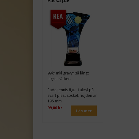
Passa på!
99kr inkl gravyr så långt
lagret räcker.
Padeltennis figur i akryl på
svart plast sockel, höjden är
195 mm.
99,00 kr
Läs mer