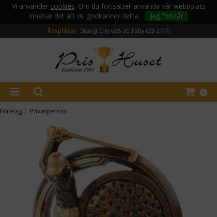
Vi använder
cookies
. Om du fortsätter använda vår webbplats
innebär det att du godkänner detta.
Jag förstår
Årsplåtar
Stängt City v28-30
Täby (23-27/7)
0
Företag
|
Privatperson