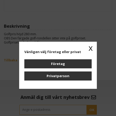
Beskrivning
Golfpris höjd 280 mm.
OBS Den färgade golf-rondellen sitter inte på golfpriset.
Golfpriset är helt i guldfärg.
x
Vänligen välj företag eller privat
Tillbaka
Företag
Privatperson
Anmäl dig till vårt nyhetsbrev
OK