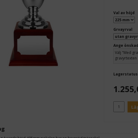
Val av höjd
Grvayrval
Ange önskad
Lagerstatus
1.255,
Lä
ng