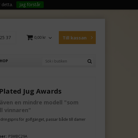
 detta.
Jag förstår
25 37
Till kassan
0,00 kr
SHOP
 Plated Jug Awards
 även en mindre modell "som
ill vinnaren"
ndringspris för golfgänget, passar både till damer
mer:
PSWBC29A