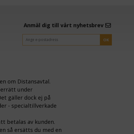
Anmäl dig till vårt nyhetsbrev
OK
gen om Distansavtal.
gerrätt under
et gäller dock ej på
er - specialtillverkade
tt betalas av kunden.
ten så ersätts du med en