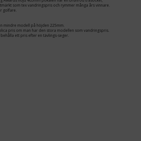
Jug Awards höjd 405mm pokalen har en brunröd träsockel,
utmärkt som tex vandringspris och rymmer många års vinnare.
r golfare.
 en mindre modell på höjden 225mm.
lica pris om man har den stora modellen som vandringspris.
 behålla ett pris efter en tävlings-seger.