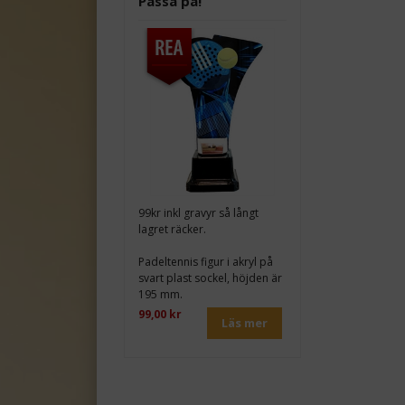
Passa på!
99kr inkl gravyr så långt
lagret räcker.
Padeltennis figur i akryl på
svart plast sockel, höjden är
195 mm.
99,00 kr
Läs mer