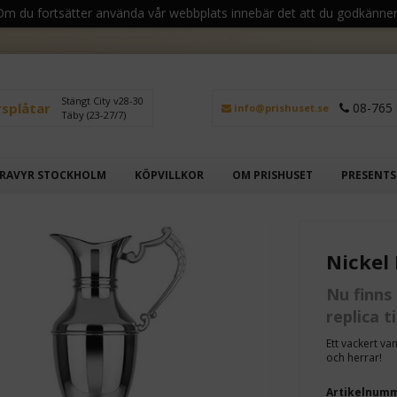
 Om du fortsätter använda vår webbplats innebär det att du godkänner
Stängt City v28-30
rsplåtar
08-765 
info@prishuset.se
Täby (23-27/7)
RAVYR STOCKHOLM
KÖPVILLKOR
OM PRISHUSET
PRESENT
Nickel
Nu finns
replica t
Ett vackert va
och herrar!
Artikelnum