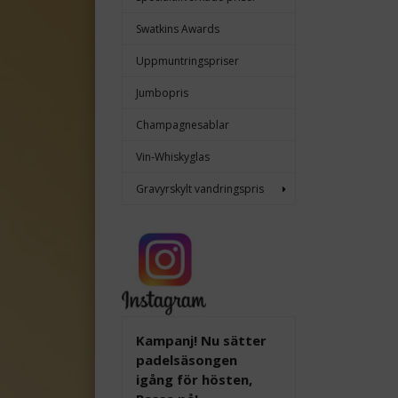
Swatkins Awards
Uppmuntringspriser
Jumbopris
Champagnesablar
Vin-Whiskyglas
Gravyrskylt vandringspris
Kampanj! Nu sätter
padelsäsongen
igång för hösten,