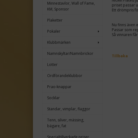
Nickel Plated 
Minnestavlor, Wall of Fame,
priset passar 
KM, Sponsor
Ett drömpris fö
Plaketter
Nu finns även
Passar som rep
Pokaler
Så vinnaren får
Klubbmärken
Namnskyltar/Namnbrickor
Tillbaka
Lotter
Ordförandeklubbor
Prao-knappar
Socklar
Standar, vimplar, flaggor
Tenn, silver, mässing,
bägare, fat
Specialtillverkade priser