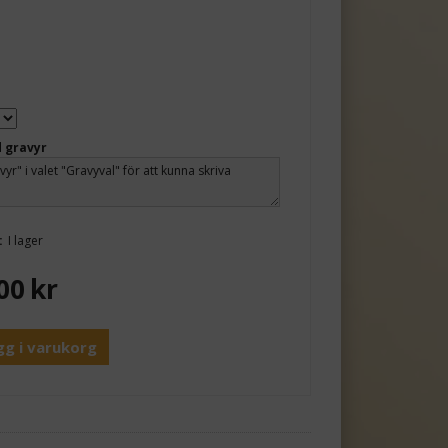
 gravyr
:
I lager
00
kr
gg i varukorg