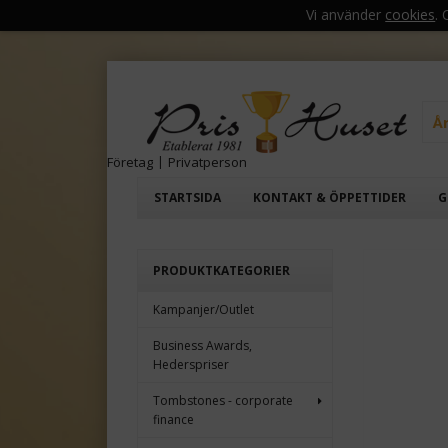
Vi använder
cookies
.
Å
Företag
|
Privatperson
STARTSIDA
KONTAKT & ÖPPETTIDER
G
PRODUKTKATEGORIER
Kampanjer/Outlet
Business Awards,
Hederspriser
Tombstones - corporate
finance