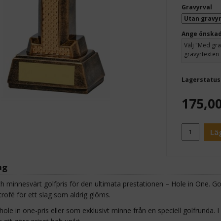
Gravyrval
Ange önskad
Lagerstatus
175,0
Lä
ng
och minnesvärt golfpris för den ultimata prestationen – Hole in One. G
trofé för ett slag som aldrig glöms.
ole in one-pris eller som exklusivt minne från en speciell golfrunda.