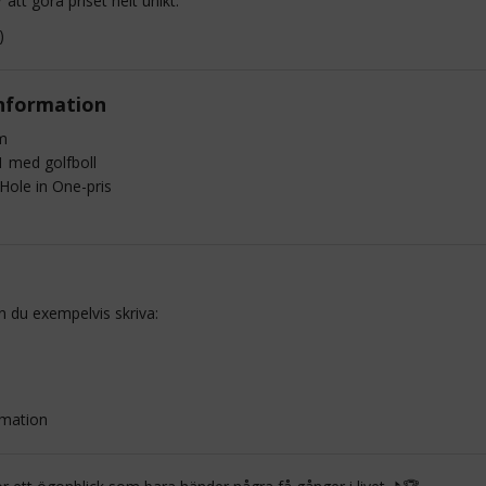
att göra priset helt unikt.
)
nformation
m
 1 med golfboll
Hole in One-pris
n du exempelvis skriva:
rmation