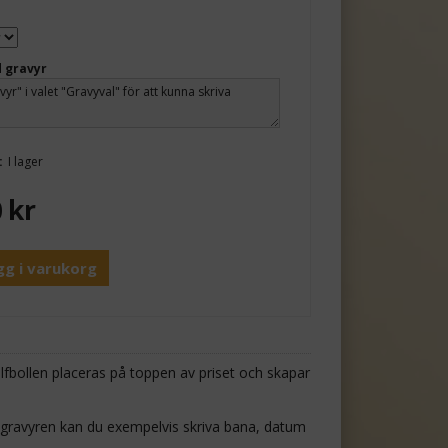
 gravyr
:
I lager
0
kr
gg i varukorg
olfbollen placeras på toppen av priset och skapar
 I gravyren kan du exempelvis skriva bana, datum