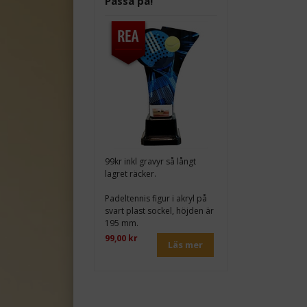
Passa på!
99kr inkl gravyr så långt
lagret räcker.
Padeltennis figur i akryl på
svart plast sockel, höjden är
195 mm.
99,00 kr
Läs mer