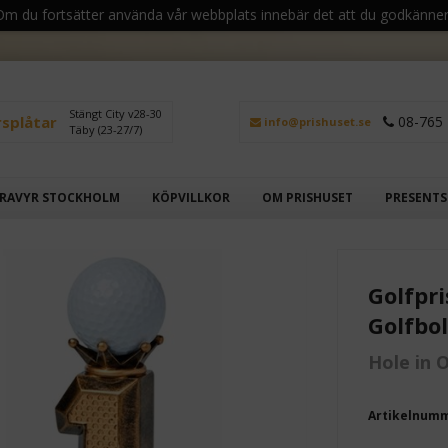
 Om du fortsätter använda vår webbplats innebär det att du godkänner
Stängt City v28-30
rsplåtar
08-765 
info@prishuset.se
Täby (23-27/7)
RAVYR STOCKHOLM
KÖPVILLKOR
OM PRISHUSET
PRESENT
Golfpri
Golfbo
Hole in 
Artikelnum