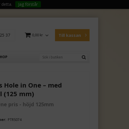
 detta.
Jag förstår
25 37
Till kassan
0,00 kr
SHOP
s Hole in One – med
ll (125 mm)
One pris - höjd 125mm
mer:
PTRS074