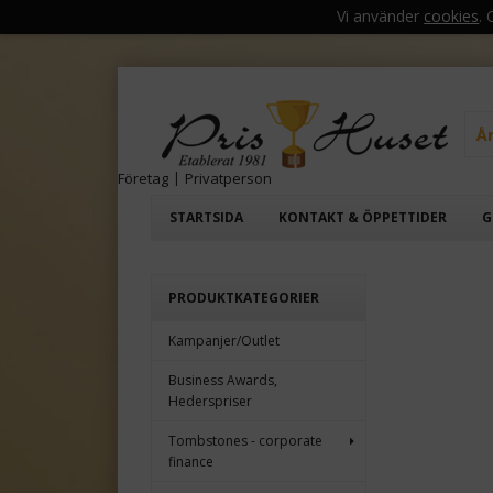
Vi använder
cookies
.
Å
Företag
|
Privatperson
STARTSIDA
KONTAKT & ÖPPETTIDER
G
PRODUKTKATEGORIER
Kampanjer/Outlet
Business Awards,
Hederspriser
Tombstones - corporate
finance