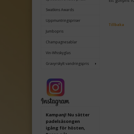
Ett golfpris 
Swatkins Awards
Uppmuntringspriser
Tillbaka
Jumbopris
Champagnesablar
Vin-Whiskyglas
Gravyrskylt vandringspris
Kampanj! Nu sätter
padelsäsongen
igång för hösten,