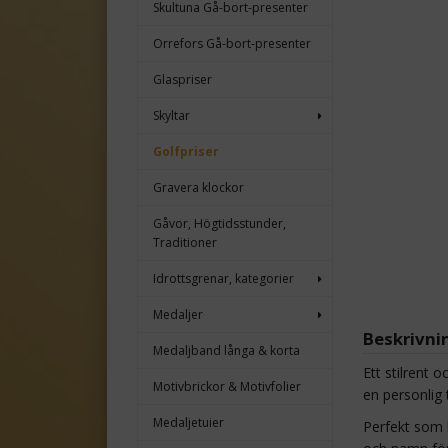
Skultuna Gå-bort-presenter
Orrefors Gå-bort-presenter
Glaspriser
Skyltar
Golfpriser
Gravera klockor
Gåvor, Högtidsstunder,
Traditioner
Idrottsgrenar, kategorier
Medaljer
Beskrivni
Medaljband långa & korta
Ett stilrent 
Motivbrickor & Motivfolier
en personlig 
Medaljetuier
Perfekt som h