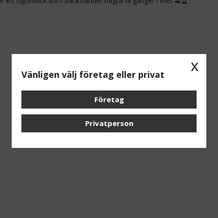
för ett ögonblick som bara händer några få gånger i livet ⛳🏆
x
Vänligen välj företag eller privat
Företag
Privatperson