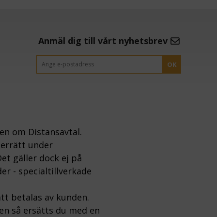
Anmäl dig till vårt nyhetsbrev
OK
gen om Distansavtal.
gerrätt under
et gäller dock ej på
er - specialtillverkade
tt betalas av kunden.
ten så ersätts du med en