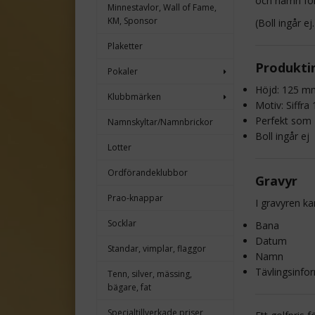
och namn för 
Minnestavlor, Wall of Fame,
KM, Sponsor
(Boll ingår ej.
Plaketter
Produkti
Pokaler
Höjd: 125 m
Klubbmärken
Motiv: Siffra
Perfekt som 
Namnskyltar/Namnbrickor
Boll ingår ej
Lotter
Ordförandeklubbor
Gravyr
Prao-knappar
I gravyren ka
Socklar
Bana
Datum
Standar, vimplar, flaggor
Namn
Tävlingsinfo
Tenn, silver, mässing,
bägare, fat
Specialtillverkade priser