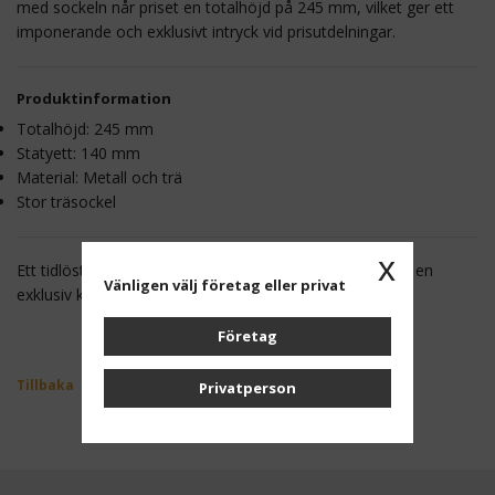
med sockeln når priset en totalhöjd på 245 mm, vilket ger ett
imponerande och exklusivt intryck vid prisutdelningar.
Produktinformation
Totalhöjd: 245 mm
Statyett: 140 mm
Material: Metall och trä
Stor träsockel
x
Ett tidlöst golfpris som kombinerar klassisk design med en
Vänligen välj företag eller privat
exklusiv känsla ⛳
Företag
Tillbaka
Privatperson