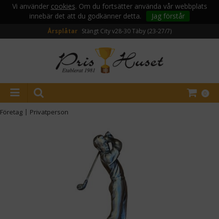
Vi använder
cookies
. Om du fortsätter använda vår webbplats
innebär det att du godkänner detta.
Jag förstår
Årsplåtar
Stängt City v28-30
Täby (23-27/7)
0
Företag
|
Privatperson