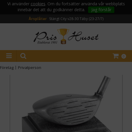
Vi använder
cookies
. Om du fortsätter använda vår webbplats
innebär det att du godkänner detta.
Jag förstår
Årsplåtar
Stängt City v28-30
Täby (23-27/7)
0
Företag
|
Privatperson