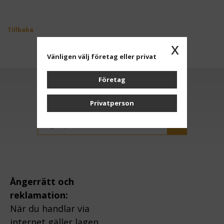
Tillbaka
x
Vänligen välj företag eller privat
Företag
Anmäl dig till vårt nyhetsbrev
Privatperson
OK
Ångerrätt och
reklamation:
När du handlar via
internet gäller lagen