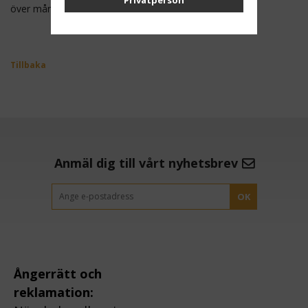
Privatperson
över många år
Tillbaka
Anmäl dig till vårt nyhetsbrev
OK
Ångerrätt och
reklamation: