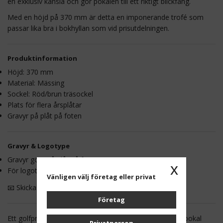
en exklusiv känsla och gör pokalen till ett riktigt blickfång.
Med en höjd på 370 mm är detta en imponerande trofé som
passar lika bra i bokhyllan som vid prisutdelningen.
Produktinformation
Höjd: 370 mm
Material: Mässing
Sockel: Röd/brun träsockel
Plats för flera årsplåtar
Gravyr på plåt på foten
Gravyr & Logotype
Gravyr görs på plåt på foten
x
För logotype: maila en vektoriserad
EPS-fil
Vänligen välj företag eller privat
📧 Skickas till:
info@prishuset.se
Företag
Ett golfpris med riktig prestige – perfekt som vandringspokal