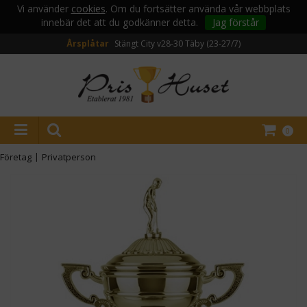
Vi använder
cookies
. Om du fortsätter använda vår webbplats
innebär det att du godkänner detta.
Jag förstår
Årsplåtar
Stängt City v28-30
Täby (23-27/7)
0
Företag
|
Privatperson