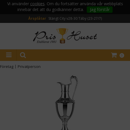
Vi använder
cookies
. Om du fortsätter använda vår webbplats
innebär det att du godkänner detta.
Jag förstår
Årsplåtar
Stängt City v28-30
Täby (23-27/7)
0
Företag
|
Privatperson