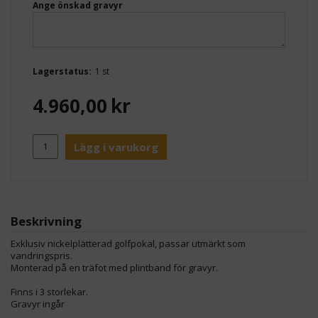
Ange önskad gravyr
Lagerstatus:
1 st
4.960,00
kr
Lägg i varukorg
Beskrivning
Exklusiv nickelplätterad golfpokal, passar utmärkt som
vandringspris.
Monterad på en träfot med plintband för gravyr.
Finns i 3 storlekar.
Gravyr ingår