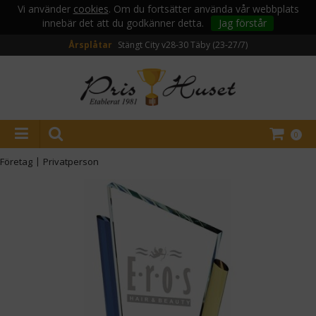
Vi använder
cookies
. Om du fortsätter använda vår webbplats
innebär det att du godkänner detta.
Jag förstår
Årsplåtar
Stängt City v28-30
Täby (23-27/7)
0
Företag
|
Privatperson