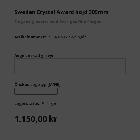
Sweden Crystal Award höjd 305mm
Elegant glaspris med Sveriges fina färger.
Artikelnummer:
PTT4065 Gravyr ingår
Ange önskad gravyr
Önskas Logotyp: JA/NEJ
Lagerstatus:
Ej i lager
1.150,00
kr