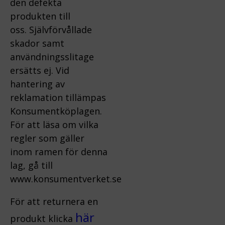
den defekta
produkten till
oss.
Självförvållade
skador samt
användningsslitage
ersätts ej.
Vid
hantering av
reklamation tillämpas
Konsumentköplagen.
För att läsa om vilka
regler som gäller
inom ramen för denna
lag, gå till
www.konsumentverket.s
e
För att returnera en
här
produkt klicka