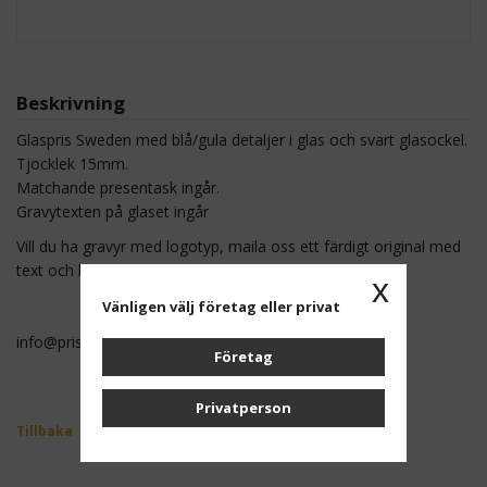
Beskrivning
Glaspris Sweden med blå/gula detaljer i glas och svart glasockel.
Tjocklek 15mm.
Matchande presentask ingår.
Gravytexten på glaset ingår
Vill du ha gravyr med logotyp, maila oss ett färdigt original med
text och logga som en högupplöst fil PDF eller EPS.
x
Vänligen välj företag eller privat
info@prishuset.se
Företag
Privatperson
Tillbaka