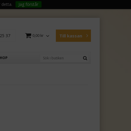
 detta.
Jag förstår
25 37
Till kassan
0,00 kr
SHOP