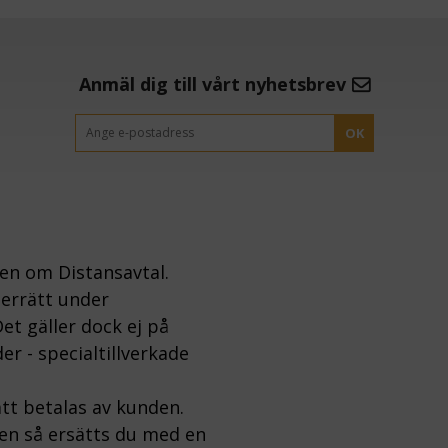
Anmäl dig till vårt nyhetsbrev
OK
gen om Distansavtal.
gerrätt under
et gäller dock ej på
er - specialtillverkade
tt betalas av kunden.
ten så ersätts du med en