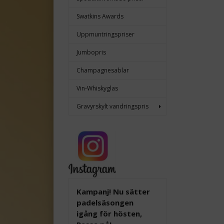
Swatkins Awards
Uppmuntringspriser
Jumbopris
Champagnesablar
Vin-Whiskyglas
Gravyrskylt vandringspris
Kampanj! Nu sätter
padelsäsongen
igång för hösten,