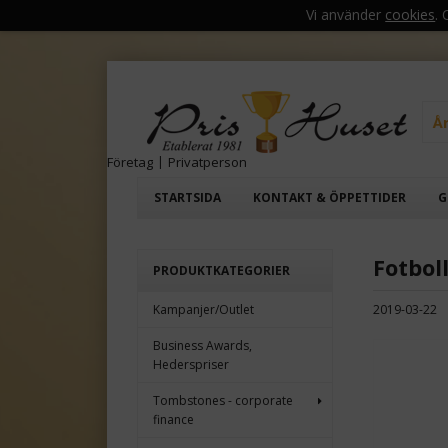
Vi använder
cookies
.
Å
Företag
|
Privatperson
STARTSIDA
KONTAKT & ÖPPETTIDER
G
Fotbol
PRODUKTKATEGORIER
Kampanjer/Outlet
2019-03-22
Business Awards,
Hederspriser
Tombstones - corporate
finance