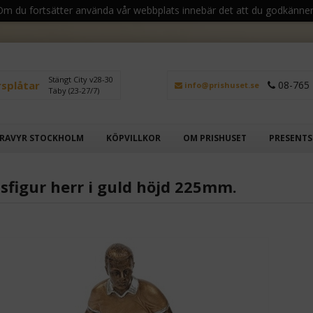
 Om du fortsätter använda vår webbplats innebär det att du godkänner
Stängt City v28-30
rsplåtar
08-765 
info@prishuset.se
Täby (23-27/7)
RAVYR STOCKHOLM
KÖPVILLKOR
OM PRISHUSET
PRESENT
lsfigur herr i guld höjd 225mm.