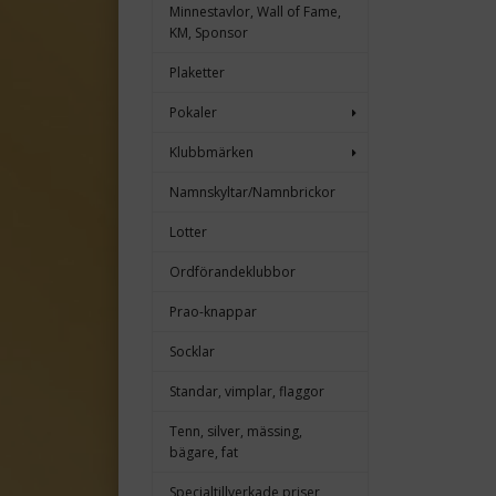
Minnestavlor, Wall of Fame,
KM, Sponsor
Plaketter
Pokaler
Klubbmärken
Namnskyltar/Namnbrickor
Lotter
Ordförandeklubbor
Prao-knappar
Socklar
Standar, vimplar, flaggor
Tenn, silver, mässing,
bägare, fat
Specialtillverkade priser