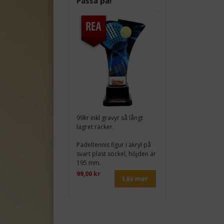
Passa på!
99kr inkl gravyr så långt
lagret räcker.
Padeltennis figur i akryl på
svart plast sockel, höjden är
195 mm.
99,00 kr
Läs mer