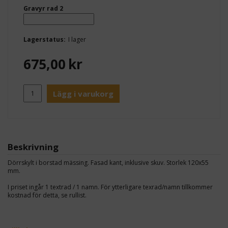
Gravyr rad 2
Lagerstatus:
I lager
675,00
kr
Lägg i varukorg
Beskrivning
Dörrskylt i borstad mässing. Fasad kant, inklusive skuv. Storlek 120x55
mm.
I priset ingår 1 textrad / 1 namn. För ytterligare texrad/namn tillkommer
kostnad för detta, se rullist.