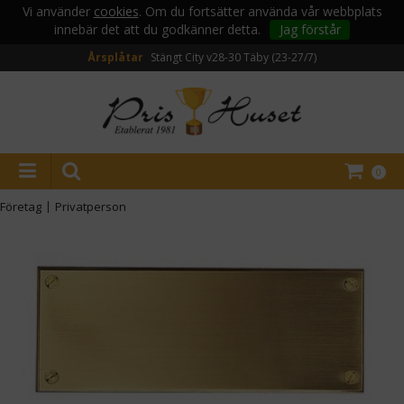
Vi använder
cookies
. Om du fortsätter använda vår webbplats
innebär det att du godkänner detta.
Jag förstår
Årsplåtar
Stängt City v28-30
Täby (23-27/7)
0
Företag
|
Privatperson