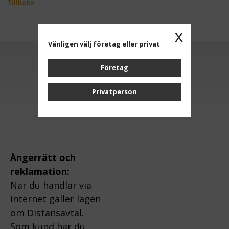
Tillbaka
x
Vänligen välj företag eller privat
Företag
Anmäl dig till vårt nyhetsbrev
Privatperson
OK
Ångerrätt och
reklamation:
När du handlar via
internet gäller lagen
om Distansavtal.
Som kund har du