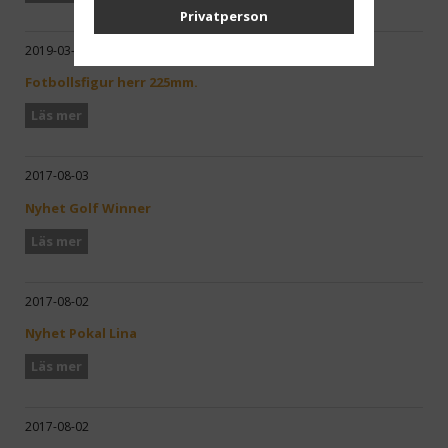
Privatperson
2019-03-22
Fotbollsfigur herr 225mm.
Läs mer
2017-08-03
Nyhet Golf Winner
Läs mer
2017-08-02
Nyhet Pokal Lina
Läs mer
2017-08-02