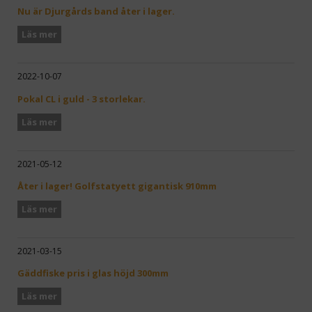
Nu är Djurgårds band åter i lager.
Läs mer
2022-10-07
Pokal CL i guld - 3 storlekar.
Läs mer
2021-05-12
Åter i lager! Golfstatyett gigantisk 910mm
Läs mer
2021-03-15
Gäddfiske pris i glas höjd 300mm
Läs mer