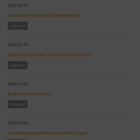
2020-02-14
Alaska Glass Award 123x160x45mm
Läs mer
2020-01-23
Esport Kontroller i två varianter P och X
Läs mer
2019-12-06
Badminton statyett
Läs mer
2019-12-04
Hockeybucklan Edmonton åter i lager!