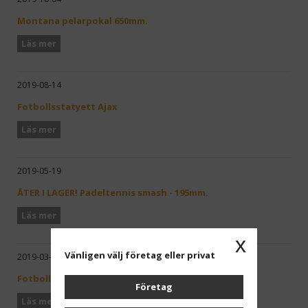
Montana pelarpokal 650mm.
Läs mer
2019-08-14
Fotbollsstatyett Ajax
Läs mer
2019-05-19
ÅTER I LAGER! Padeltennis smash - 195mm.
Läs mer
x
Vänligen välj företag eller privat
2019-03-22
Fotbollsfigur dam 215mm.
Företag
Läs mer