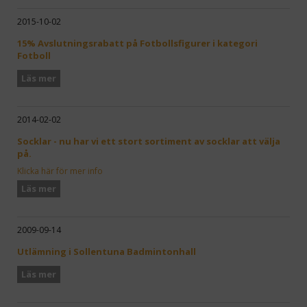
2015-10-02
15% Avslutningsrabatt på Fotbollsfigurer i kategori
Fotboll
Läs mer
2014-02-02
Socklar - nu har vi ett stort sortiment av socklar att välja
på.
Klicka här för mer info
Läs mer
2009-09-14
Utlämning i Sollentuna Badmintonhall
Läs mer