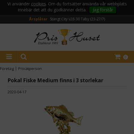
Vi använder
cookies
. Om du fortsätter använda vår webbplats
innebär det att du godkänner detta.
Jag förstår
Årsplåtar
Stängt City v28-30
Täby (23-27/7)
0
Företag
|
Privatperson
Pokal Fiske Medium finns i 3 storlekar
2020-04-17