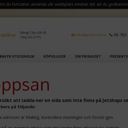
 Om du fortsätter använda vår webbplats innebär det att du godkänner
Stängt City v28-30
rsplåtar
08-765 
info@prishuset.se
Täby (23-27/7)
RAVYR STOCKHOLM
KÖPVILLKOR
OM PRISHUSET
PRESENT
ppsan
rsökt att ladda ner en sida som inte finns på Jetshops se
bero på följande:
 adressen är felaktig. Kontrollera stavningen och försök igen.
 nå en gammal adress som inte längre finns eller kan ha ändrats.