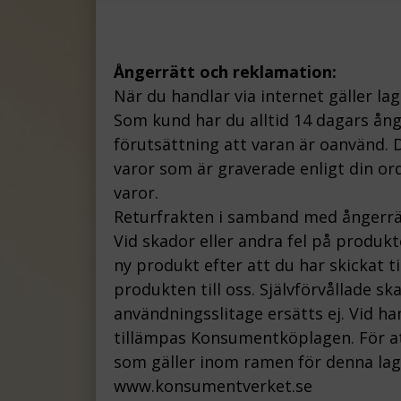
Ångerrätt och reklamation:
När du handlar via internet gäller la
Som kund har du alltid 14 dagars ån
förutsättning att varan är oanvänd. D
varor som är graverade enligt din ord
varor.
Returfrakten i samband med ångerrä
Vid skador eller andra fel på produk
ny produkt efter att du har skickat t
produkten till oss.
Självförvållade s
användningsslitage ersätts ej.
Vid ha
tillämpas Konsumentköplagen. För att
som gäller inom ramen för denna lag, 
www.konsumentverket.s
e