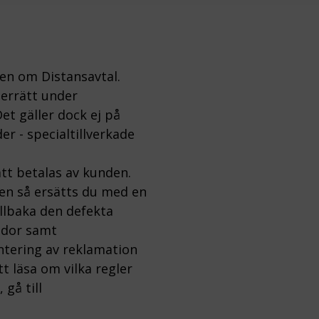
gen om Distansavtal.
gerrätt under
et gäller dock ej på
er - specialtillverkade
tt betalas av kunden.
ten så ersätts du med en
illbaka den defekta
kador samt
ntering av reklamation
 läsa om vilka regler
gå till