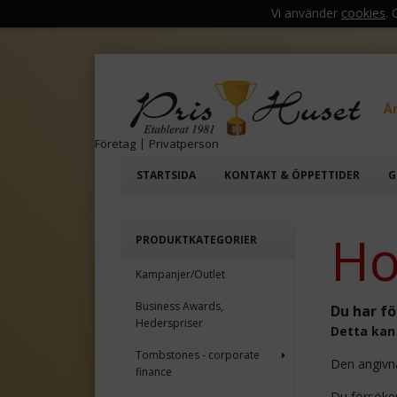
Vi använder
cookies
.
Å
Företag
|
Privatperson
STARTSIDA
KONTAKT & ÖPPETTIDER
G
Ho
PRODUKTKATEGORIER
Kampanjer/Outlet
Business Awards,
Du har fö
Hederspriser
Detta kan 
Tombstones - corporate
Den angivna
finance
Du försöker