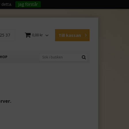
 detta.
Jag förstår
25 37
Till kassan
0,00 kr
SHOP
rver.